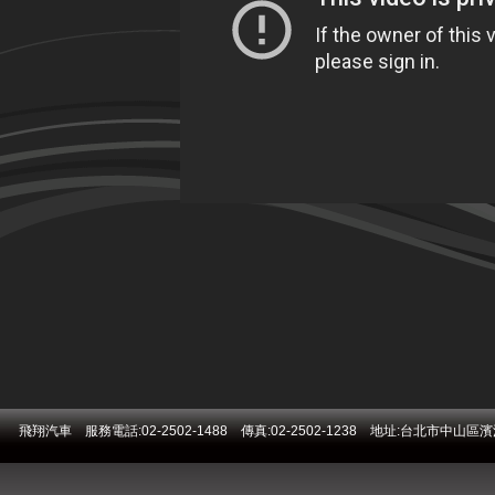
飛翔汽車 服務電話:02-2502-1488 傳真:02-2502-1238 地址:台北市中山區濱江街271號 E-