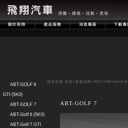
現在位置:
首頁
>
改裝品牌
>
ABT
>
VW
>
Golf
>
A
ABT-GOLF 6
GTI (5K0)
ABT-GOLF 7
ABT-GOLF 7
ABT-Golf 6 (5K0)
ABT-Golf 7 GTI