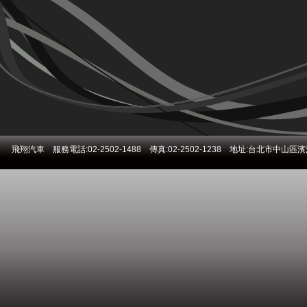
飛翔汽車 服務電話:02-2502-1488 傳真:02-2502-1238 地址:台北市中山區濱江街271號 E-