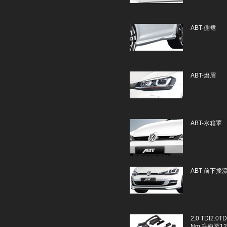
ABT-側裙
ABT-燈眉
ABT-水箱罩
ABT-前下擾
2,0 TDI2.0TD
Nm 升級至125