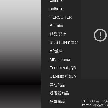
Lumma
nothelle
KERSCHER
Brembo
精品.配件
BILSTEIN避震器
AP煞車
MINI Touing
Fondmetal 鋁圈
Capristo 排氣管
其他商品
避震器精品
煞車精品
LOTUS卡鉗組
六活
BremboGT四活塞