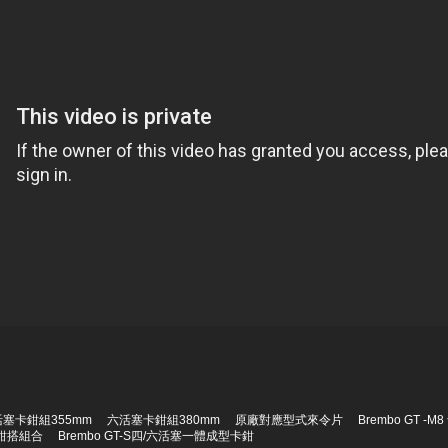
塞卡鉗組355mm
六活塞卡鉗組380mm
原廠對應型式來令片
Brembo GT
卡鉗搭組合
Brembo GT-S四/六活塞一體成型卡鉗