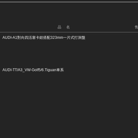
品 名
AUDI-A1對向四活塞卡鉗搭配323mm一片式打洞盤
AUDI-TT/A3_VW-Golf5/6.Tiguan車系