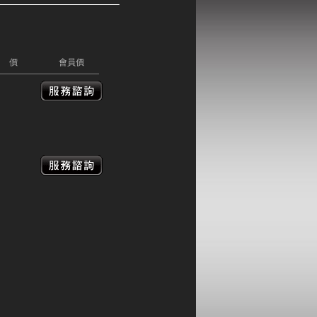
售 價
會員價