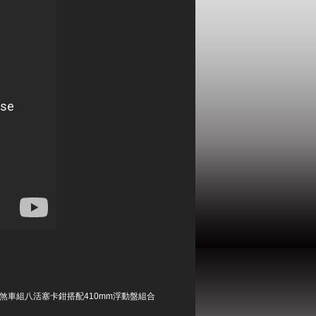
 -M8 煞車組八活塞卡鉗搭配410mm浮動盤組合