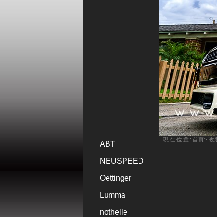
現在位置:
首頁
>
改
ABT
NEUSPEED
Oettinger
Lumma
nothelle