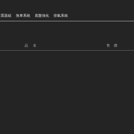
避震器組
煞車系統
底盤強化
排氣系統
品 名
售 價