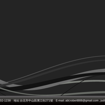
238 地址:台北市中山區濱江街271號 E-mail: abt.robert888@gmail.com , judy@d