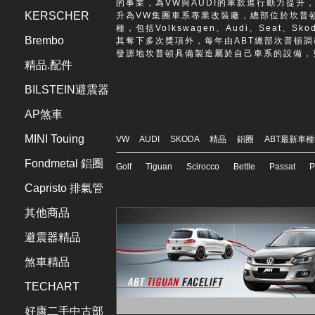
的事業，為VW與AUDI的車款進行動力提升
KERSCHER
升為VW集團車系專業改裝廠，總部位於坎普頓，
種，包括Volkswagen、Audi、Seat
Brembo
其奪下多次獎項外，每年由ABT總部坎普頓調
發源地坎普頓具備製造屬於自己車系的設備，
精品.配件
BILSTEIN避震器
AP煞車
MINI Touing
VW
AUDI
SKODA
精品
鋁圈
ABT最新車
Fondmetal 鋁圈
Golf
Tiguan
Scirocco
Bettle
Passat
P
Capristo 排氣管
其他商品
避震器精品
煞車精品
TECHART
好康二手中古部