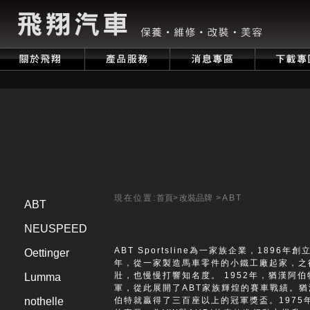
現在位置:
首頁
>
改裝品牌
>
ABT
ABT
NEUSPEED
ABT Sportsline為一家族企業，1896
Oettinger
年，從一家製造馬車零件的小鐵工廠起家，之
壯，也慢慢打響知名度。 1952年，猶漢阿伯特
Lumma
軍，從此展開了ABT家族輝煌的賽車戰績。
nothelle
伯特就贏得了三百座以上的冠軍獎盃。1975